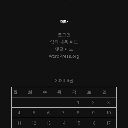
메타
로그인
입력 내용 피드
댓글 피드
WordPress.org
2023 9월
월
화
수
목
금
토
일
1
2
3
4
5
6
7
8
9
10
11
12
13
14
15
16
17