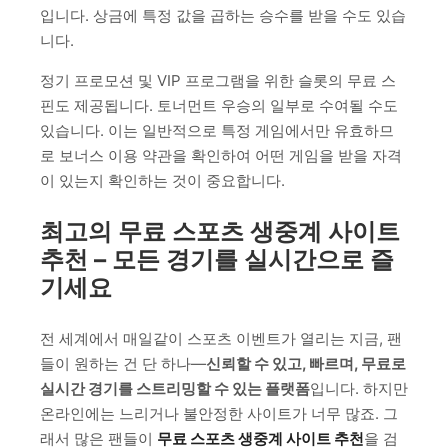
입니다. 상금에 특정 값을 곱하는 승수를 받을 수도 있습
니다.
정기 프로모션 및 VIP 프로그램을 위한 슬롯의 무료 스
핀도 제공됩니다. 토너먼트 우승의 일부로 수여될 수도
있습니다. 이는 일반적으로 특정 게임에서만 유효하므
로 보너스 이용 약관을 확인하여 어떤 게임을 받을 자격
이 있는지 확인하는 것이 중요합니다.
최고의 무료 스포츠 생중계 사이트
추천 – 모든 경기를 실시간으로 즐
기세요
전 세계에서 매일같이 스포츠 이벤트가 열리는 지금, 팬
들이 원하는 건 단 하나—
신뢰할 수 있고, 빠르며, 무료로
실시간 경기를 스트리밍할 수 있는 플랫폼
입니다. 하지만
온라인에는 느리거나 불안정한 사이트가 너무 많죠. 그
래서 많은 팬들이
무료 스포츠 생중계 사이트 추천
을 검