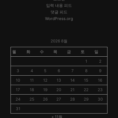
입력 내용 피드
댓글 피드
WordPress.org
2026 8월
월
화
수
목
금
토
일
1
2
3
4
5
6
7
8
9
10
11
12
13
14
15
16
17
18
19
20
21
22
23
24
25
26
27
28
29
30
31
« 11월