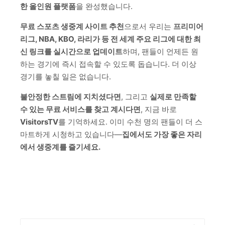
한 올인원 플랫폼
을 완성했습니다.
무료 스포츠 생중계 사이트 추천
으로서 우리는
프리미어
리그, NBA, KBO, 라리가 등 전 세계 주요 리그에 대한 최
신 링크를 실시간으로 업데이트
하며, 팬들이 언제든 원
하는 경기에 즉시 접속할 수 있도록 돕습니다. 더 이상
경기를 놓칠 일은 없습니다.
불안정한 스트림에 지치셨다면
, 그리고
실제로 만족할
수 있는 무료 서비스를 찾고 계시다면
, 지금 바로
VisitorsTV
를 기억하세요. 이미 수천 명의 팬들이 더 스
마트하게 시청하고 있습니다—
집에서도 가장 좋은 자리
에서 생중계를 즐기세요.